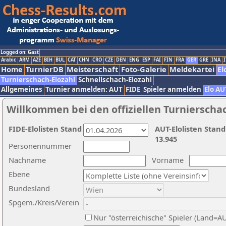
Logged on: Gast
Arabic
ARM
AZE
BIH
BUL
CAT
CHN
CRO
CZE
DEN
ENG
ESP
FAI
FIN
FRA
GER
GRE
INA
I
Home
TurnierDB
Meisterschaft
Foto-Galerie
Meldekartei
El
Turnierschach-Elozahl
Schnellschach-Elozahl
Allgemeines
Turnier anmelden: AUT
FIDE
Spieler anmelden
Elo AU
Willkommen bei den offiziellen Turnierscha
FIDE-Elolisten Stand
AUT-Elolisten Stand
13.945
Personennummer
Nachname
Vorname
Ebene
Bundesland
Spgem./Kreis/Verein
Nur "österreichische" Spieler (Land=A