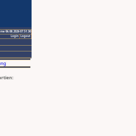
ime 06.08.2026 07:51:30
Login
Logout
artien: