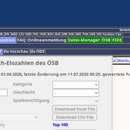
Servert
TA
JPN
MKD
LTU
NED
POL
POR
ROU
RUS
SRB
SVK
SWE
TUR
UKR
VIE
FontSize:11pt
ozahlen
FAQ
Onlineanmeldung
Swiss-Manager
ÖSB
FIDE
T
Elo Vorschau
Elo FIDE
ch-Elozahlen des ÖSB
 01.04.2026, letzte Änderung am 11.07.2026 09:29, gewertete P
Kategorie
Geschlecht
Spielberechtigung
Top 100
UT)