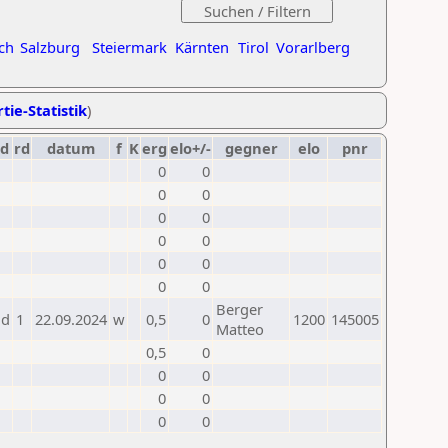
ch
Salzburg
Steiermark
Kärnten
Tirol
Vorarlberg
tie-Statistik
)
ld
rd
datum
f
K
erg
elo+/-
gegner
elo
pnr
0
0
0
0
0
0
0
0
0
0
0
0
Berger
ld
1
22.09.2024
w
0,5
0
1200
145005
Matteo
0,5
0
0
0
0
0
0
0