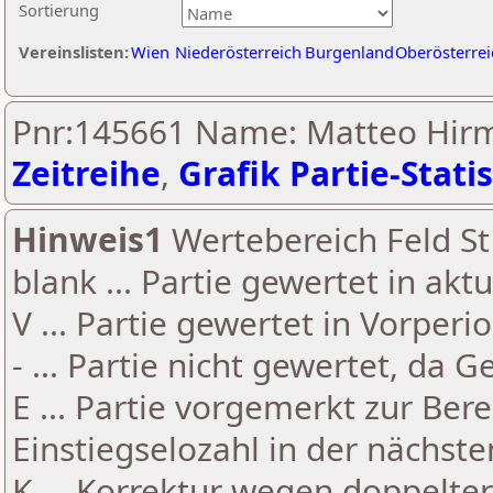
Sortierung
Vereinslisten:
Wien
Niederösterreich
Burgenland
Oberösterrei
Pnr:145661 Name: Matteo Hirm
Zeitreihe
,
Grafik Partie-Statis
Hinweis1
Wertebereich Feld St 
blank ... Partie gewertet in akt
V ... Partie gewertet in Vorperi
- ... Partie nicht gewertet, da 
E ... Partie vorgemerkt zur Be
Einstiegselozahl in der nächst
K ... Korrektur wegen doppelt