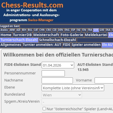
Logged on: Gast
Arabic
ARM
AZE
BIH
BUL
CAT
CHN
CRO
CZE
DEN
ENG
ESP
FAI
FIN
FRA
GER
GRE
INA
I
Home
TurnierDB
Meisterschaft
Foto-Galerie
Meldekartei
El
Turnierschach-Elozahl
Schnellschach-Elozahl
Allgemeines
Turnier anmelden: AUT
FIDE
Spieler anmelden
Elo AU
Willkommen bei den offiziellen Turnierscha
FIDE-Elolisten Stand
AUT-Elolisten Stand
13.945
Personennummer
Nachname
Vorname
Ebene
Bundesland
Spgem./Kreis/Verein
Nur "österreichische" Spieler (Land=A