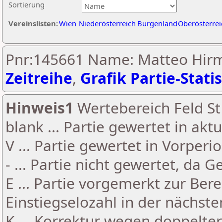
Sortierung
Vereinslisten:
Wien
Niederösterreich
Burgenland
Oberösterrei
Pnr:145661 Name: Matteo Hirm
Zeitreihe
,
Grafik Partie-Statis
Hinweis1
Wertebereich Feld St 
blank ... Partie gewertet in akt
V ... Partie gewertet in Vorperi
- ... Partie nicht gewertet, da 
E ... Partie vorgemerkt zur Be
Einstiegselozahl in der nächst
K ... Korrektur wegen doppelt