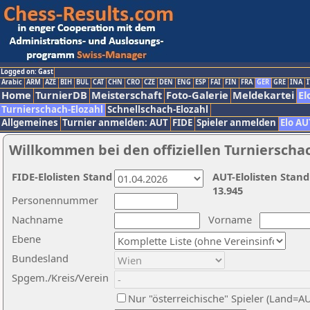
Logged on: Gast
Arabic
ARM
AZE
BIH
BUL
CAT
CHN
CRO
CZE
DEN
ENG
ESP
FAI
FIN
FRA
GER
GRE
INA
I
Home
TurnierDB
Meisterschaft
Foto-Galerie
Meldekartei
El
Turnierschach-Elozahl
Schnellschach-Elozahl
Allgemeines
Turnier anmelden: AUT
FIDE
Spieler anmelden
Elo AU
Willkommen bei den offiziellen Turnierscha
FIDE-Elolisten Stand
AUT-Elolisten Stand
13.945
Personennummer
Nachname
Vorname
Ebene
Bundesland
Spgem./Kreis/Verein
Nur "österreichische" Spieler (Land=A