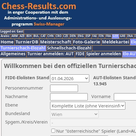
Logged on: Gast
Arabic
ARM
AZE
BIH
BUL
CAT
CHN
CRO
CZE
DEN
ENG
ESP
FAI
FIN
FRA
GER
GRE
INA
I
Home
TurnierDB
Meisterschaft
Foto-Galerie
Meldekartei
El
Turnierschach-Elozahl
Schnellschach-Elozahl
Allgemeines
Turnier anmelden: AUT
FIDE
Spieler anmelden
Elo AU
Willkommen bei den offiziellen Turnierscha
FIDE-Elolisten Stand
AUT-Elolisten Stand
13.945
Personennummer
Nachname
Vorname
Ebene
Bundesland
Spgem./Kreis/Verein
Nur "österreichische" Spieler (Land=A