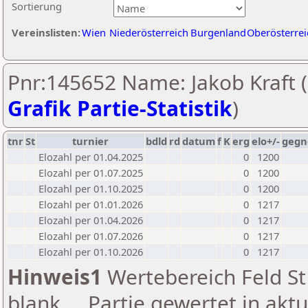
Sortierung
Vereinslisten:
Wien
Niederösterreich
Burgenland
Oberösterrei
Pnr:145652 Name: Jakob Kraft (
Grafik Partie-Statistik
)
tnr
St
turnier
bdld
rd
datum
f
K
erg
elo+/-
gegn
Elozahl per 01.04.2025
0
1200
Elozahl per 01.07.2025
0
1200
Elozahl per 01.10.2025
0
1200
Elozahl per 01.01.2026
0
1217
Elozahl per 01.04.2026
0
1217
Elozahl per 01.07.2026
0
1217
Elozahl per 01.10.2026
0
1217
Hinweis1
Wertebereich Feld St 
blank ... Partie gewertet in akt