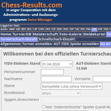
Logged on: Gast
Arabic
ARM
AZE
BIH
BUL
CAT
CHN
CRO
CZE
DEN
ENG
ESP
FAI
FIN
FRA
GER
GRE
INA
I
Home
TurnierDB
Meisterschaft
Foto-Galerie
Meldekartei
El
Turnierschach-Elozahl
Schnellschach-Elozahl
Allgemeines
Turnier anmelden: AUT
FIDE
Spieler anmelden
Elo AU
Willkommen bei den offiziellen Turnierscha
FIDE-Elolisten Stand
AUT-Elolisten Stand
13.945
Personennummer
Nachname
Vorname
Ebene
Bundesland
Spgem./Kreis/Verein
Nur "österreichische" Spieler (Land=A