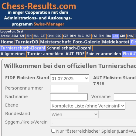
Logged on: Gast
Arabic
ARM
AZE
BIH
BUL
CAT
CHN
CRO
CZE
DEN
ENG
ESP
FAI
FIN
FRA
GER
GRE
INA
I
Home
TurnierDB
Meisterschaft
Foto-Galerie
Meldekartei
El
Turnierschach-Elozahl
Schnellschach-Elozahl
Allgemeines
Turnier anmelden: AUT
FIDE
Spieler anmelden
Elo AU
Willkommen bei den offiziellen Turnierscha
FIDE-Elolisten Stand
AUT-Elolisten Stand
7.518
Personennummer
Nachname
Vorname
Ebene
Bundesland
Spgem./Kreis/Verein
Nur "österreichische" Spieler (Land=A