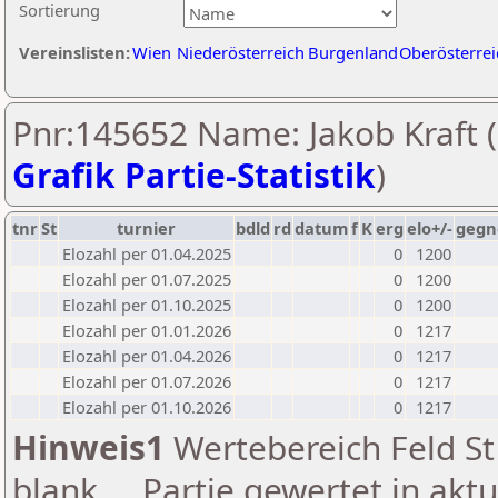
Sortierung
Vereinslisten:
Wien
Niederösterreich
Burgenland
Oberösterrei
Pnr:145652 Name: Jakob Kraft (
Grafik Partie-Statistik
)
tnr
St
turnier
bdld
rd
datum
f
K
erg
elo+/-
gegn
Elozahl per 01.04.2025
0
1200
Elozahl per 01.07.2025
0
1200
Elozahl per 01.10.2025
0
1200
Elozahl per 01.01.2026
0
1217
Elozahl per 01.04.2026
0
1217
Elozahl per 01.07.2026
0
1217
Elozahl per 01.10.2026
0
1217
Hinweis1
Wertebereich Feld St 
blank ... Partie gewertet in akt