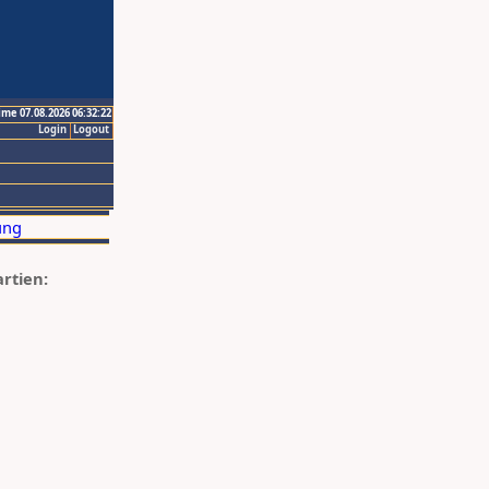
ime 07.08.2026 06:32:22
Login
Logout
artien: