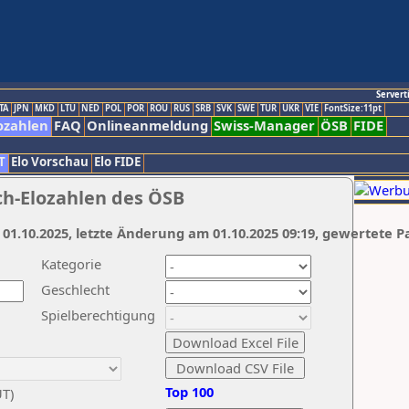
Servert
TA
JPN
MKD
LTU
NED
POL
POR
ROU
RUS
SRB
SVK
SWE
TUR
UKR
VIE
FontSize:11pt
ozahlen
FAQ
Onlineanmeldung
Swiss-Manager
ÖSB
FIDE
T
Elo Vorschau
Elo FIDE
ch-Elozahlen des ÖSB
 01.10.2025, letzte Änderung am 01.10.2025 09:19, gewertete P
Kategorie
Geschlecht
Spielberechtigung
Top 100
UT)