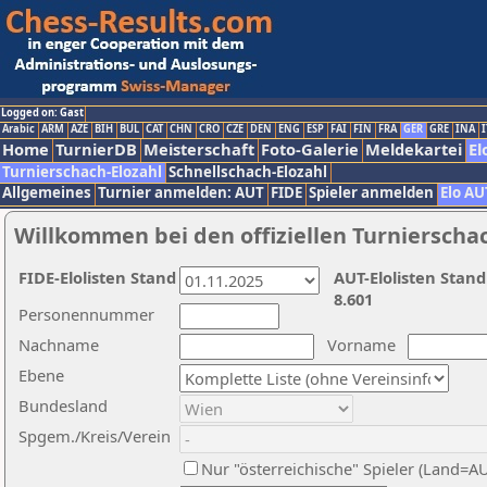
Logged on: Gast
Arabic
ARM
AZE
BIH
BUL
CAT
CHN
CRO
CZE
DEN
ENG
ESP
FAI
FIN
FRA
GER
GRE
INA
I
Home
TurnierDB
Meisterschaft
Foto-Galerie
Meldekartei
El
Turnierschach-Elozahl
Schnellschach-Elozahl
Allgemeines
Turnier anmelden: AUT
FIDE
Spieler anmelden
Elo AU
Willkommen bei den offiziellen Turnierscha
FIDE-Elolisten Stand
AUT-Elolisten Stand
8.601
Personennummer
Nachname
Vorname
Ebene
Bundesland
Spgem./Kreis/Verein
Nur "österreichische" Spieler (Land=A