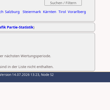
ch
Salzburg
Steiermark
Kärnten
Tirol
Vorarlberg
fik Partie-Statistik
)
 der nächsten Wertungsperiode.
d in der Liste nicht enthalten.
-Version 14.07.2026 13:23, Node S2