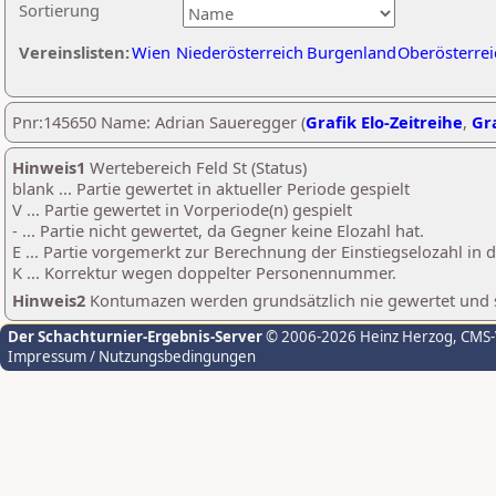
Sortierung
Vereinslisten:
Wien
Niederösterreich
Burgenland
Oberösterrei
Pnr:145650 Name: Adrian Saueregger (
Grafik Elo-Zeitreihe
,
Gra
Hinweis1
Wertebereich Feld St (Status)
blank ... Partie gewertet in aktueller Periode gespielt
V ... Partie gewertet in Vorperiode(n) gespielt
- ... Partie nicht gewertet, da Gegner keine Elozahl hat.
E ... Partie vorgemerkt zur Berechnung der Einstiegselozahl in
K ... Korrektur wegen doppelter Personennummer.
Hinweis2
Kontumazen werden grundsätzlich nie gewertet und sin
Der Schachturnier-Ergebnis-Server
© 2006-2026 Heinz Herzog
, CMS
Impressum / Nutzungsbedingungen