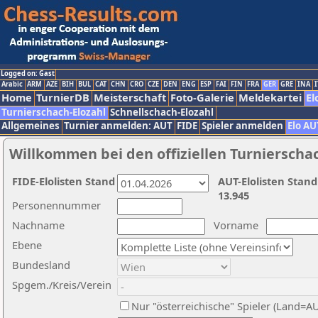
Logged on: Gast
Arabic
ARM
AZE
BIH
BUL
CAT
CHN
CRO
CZE
DEN
ENG
ESP
FAI
FIN
FRA
GER
GRE
INA
I
Home
TurnierDB
Meisterschaft
Foto-Galerie
Meldekartei
El
Turnierschach-Elozahl
Schnellschach-Elozahl
Allgemeines
Turnier anmelden: AUT
FIDE
Spieler anmelden
Elo AU
Willkommen bei den offiziellen Turnierscha
FIDE-Elolisten Stand
AUT-Elolisten Stand
13.945
Personennummer
Nachname
Vorname
Ebene
Bundesland
Spgem./Kreis/Verein
Nur "österreichische" Spieler (Land=A