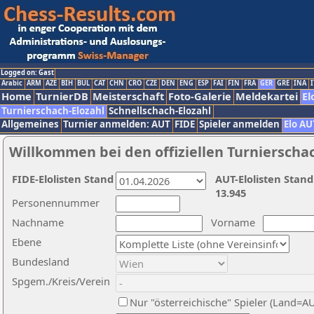
Logged on: Gast
Arabic
ARM
AZE
BIH
BUL
CAT
CHN
CRO
CZE
DEN
ENG
ESP
FAI
FIN
FRA
GER
GRE
INA
I
Home
TurnierDB
Meisterschaft
Foto-Galerie
Meldekartei
El
Turnierschach-Elozahl
Schnellschach-Elozahl
Allgemeines
Turnier anmelden: AUT
FIDE
Spieler anmelden
Elo AU
Willkommen bei den offiziellen Turnierscha
FIDE-Elolisten Stand
AUT-Elolisten Stand
13.945
Personennummer
Nachname
Vorname
Ebene
Bundesland
Spgem./Kreis/Verein
Nur "österreichische" Spieler (Land=A