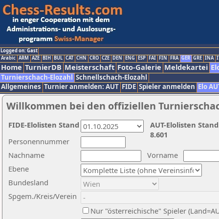
Logged on: Gast
Arabic
ARM
AZE
BIH
BUL
CAT
CHN
CRO
CZE
DEN
ENG
ESP
FAI
FIN
FRA
GER
GRE
INA
I
Home
TurnierDB
Meisterschaft
Foto-Galerie
Meldekartei
El
Turnierschach-Elozahl
Schnellschach-Elozahl
Allgemeines
Turnier anmelden: AUT
FIDE
Spieler anmelden
Elo AU
Willkommen bei den offiziellen Turnierscha
FIDE-Elolisten Stand
AUT-Elolisten Stand
8.601
Personennummer
Nachname
Vorname
Ebene
Bundesland
Spgem./Kreis/Verein
Nur "österreichische" Spieler (Land=A