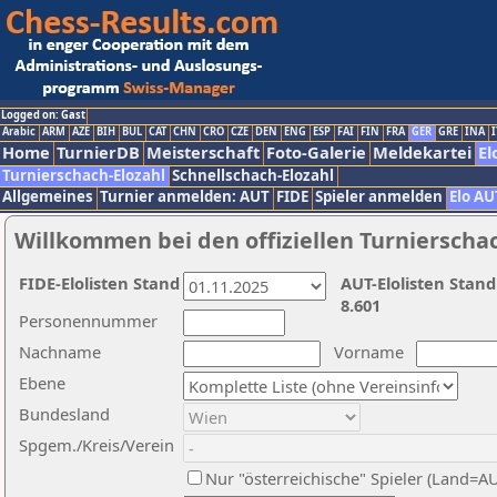
Logged on: Gast
Arabic
ARM
AZE
BIH
BUL
CAT
CHN
CRO
CZE
DEN
ENG
ESP
FAI
FIN
FRA
GER
GRE
INA
I
Home
TurnierDB
Meisterschaft
Foto-Galerie
Meldekartei
El
Turnierschach-Elozahl
Schnellschach-Elozahl
Allgemeines
Turnier anmelden: AUT
FIDE
Spieler anmelden
Elo AU
Willkommen bei den offiziellen Turnierscha
FIDE-Elolisten Stand
AUT-Elolisten Stand
8.601
Personennummer
Nachname
Vorname
Ebene
Bundesland
Spgem./Kreis/Verein
Nur "österreichische" Spieler (Land=A