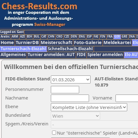
Logged on: Gast
Arabic
ARM
AZE
BIH
BUL
CAT
CHN
CRO
CZE
DEN
ENG
ESP
FAI
FIN
FRA
GER
GRE
INA
I
Home
TurnierDB
Meisterschaft
Foto-Galerie
Meldekartei
El
Turnierschach-Elozahl
Schnellschach-Elozahl
Allgemeines
Turnier anmelden: AUT
FIDE
Spieler anmelden
Elo AU
Willkommen bei den offiziellen Turnierscha
FIDE-Elolisten Stand
AUT-Elolisten Stand
10.879
Personennummer
Nachname
Vorname
Ebene
Bundesland
Spgem./Kreis/Verein
Nur "österreichische" Spieler (Land=A