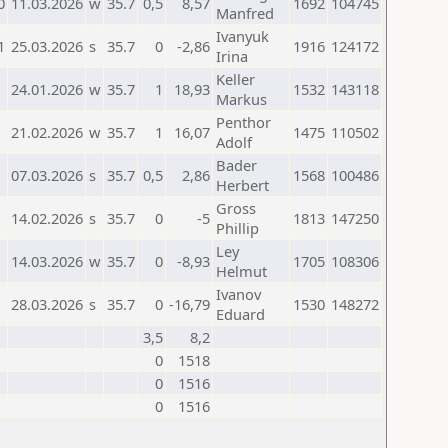
0
11.03.2026
w
35.7
0,5
8,57
1692
104745
Manfred
Ivanyuk
1
25.03.2026
s
35.7
0
-2,86
1916
124172
Irina
Keller
24.01.2026
w
35.7
1
18,93
1532
143118
Markus
Penthor
21.02.2026
w
35.7
1
16,07
1475
110502
Adolf
Bader
07.03.2026
s
35.7
0,5
2,86
1568
100486
Herbert
Gross
14.02.2026
s
35.7
0
-5
1813
147250
Phillip
Ley
14.03.2026
w
35.7
0
-8,93
1705
108306
Helmut
Ivanov
28.03.2026
s
35.7
0
-16,79
1530
148272
Eduard
3,5
8,2
0
1518
0
1516
0
1516