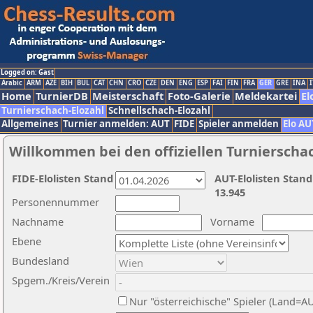
Logged on: Gast
Arabic
ARM
AZE
BIH
BUL
CAT
CHN
CRO
CZE
DEN
ENG
ESP
FAI
FIN
FRA
GER
GRE
INA
I
Home
TurnierDB
Meisterschaft
Foto-Galerie
Meldekartei
El
Turnierschach-Elozahl
Schnellschach-Elozahl
Allgemeines
Turnier anmelden: AUT
FIDE
Spieler anmelden
Elo AU
Willkommen bei den offiziellen Turnierscha
FIDE-Elolisten Stand
AUT-Elolisten Stand
13.945
Personennummer
Nachname
Vorname
Ebene
Bundesland
Spgem./Kreis/Verein
Nur "österreichische" Spieler (Land=A