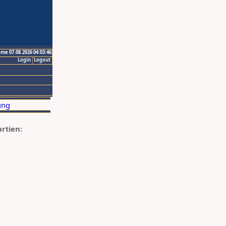
ime 07.08.2026 04:03:46
Login
Logout
artien: