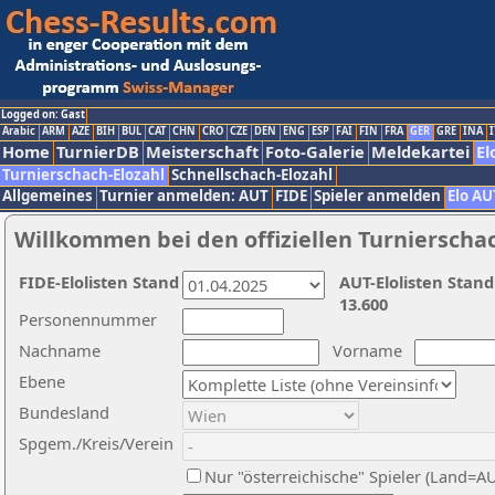
Logged on: Gast
Arabic
ARM
AZE
BIH
BUL
CAT
CHN
CRO
CZE
DEN
ENG
ESP
FAI
FIN
FRA
GER
GRE
INA
I
Home
TurnierDB
Meisterschaft
Foto-Galerie
Meldekartei
El
Turnierschach-Elozahl
Schnellschach-Elozahl
Allgemeines
Turnier anmelden: AUT
FIDE
Spieler anmelden
Elo AU
Willkommen bei den offiziellen Turnierscha
FIDE-Elolisten Stand
AUT-Elolisten Stand
13.600
Personennummer
Nachname
Vorname
Ebene
Bundesland
Spgem./Kreis/Verein
Nur "österreichische" Spieler (Land=A