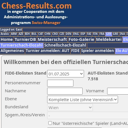
Logged on: Gast
Arabic
ARM
AZE
BIH
BUL
CAT
CHN
CRO
CZE
DEN
ENG
ESP
FAI
FIN
FRA
GER
GRE
INA
I
Home
TurnierDB
Meisterschaft
Foto-Galerie
Meldekartei
El
Turnierschach-Elozahl
Schnellschach-Elozahl
Allgemeines
Turnier anmelden: AUT
FIDE
Spieler anmelden
Elo AU
Willkommen bei den offiziellen Turnierscha
FIDE-Elolisten Stand
AUT-Elolisten Stand
7.518
Personennummer
Nachname
Vorname
Ebene
Bundesland
Spgem./Kreis/Verein
Nur "österreichische" Spieler (Land=A