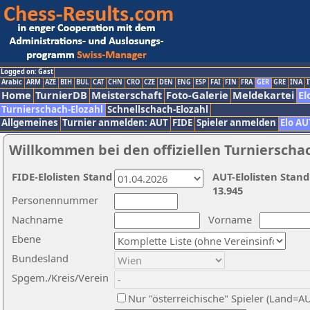
Logged on: Gast
Arabic
ARM
AZE
BIH
BUL
CAT
CHN
CRO
CZE
DEN
ENG
ESP
FAI
FIN
FRA
GER
GRE
INA
I
Home
TurnierDB
Meisterschaft
Foto-Galerie
Meldekartei
El
Turnierschach-Elozahl
Schnellschach-Elozahl
Allgemeines
Turnier anmelden: AUT
FIDE
Spieler anmelden
Elo AU
Willkommen bei den offiziellen Turnierscha
FIDE-Elolisten Stand
AUT-Elolisten Stand
13.945
Personennummer
Nachname
Vorname
Ebene
Bundesland
Spgem./Kreis/Verein
Nur "österreichische" Spieler (Land=A