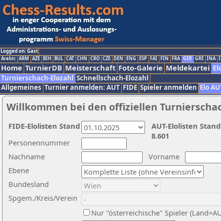
Logged on: Gast
Arabic
ARM
AZE
BIH
BUL
CAT
CHN
CRO
CZE
DEN
ENG
ESP
FAI
FIN
FRA
GER
GRE
INA
I
Home
TurnierDB
Meisterschaft
Foto-Galerie
Meldekartei
El
Turnierschach-Elozahl
Schnellschach-Elozahl
Allgemeines
Turnier anmelden: AUT
FIDE
Spieler anmelden
Elo AU
Willkommen bei den offiziellen Turnierscha
FIDE-Elolisten Stand
AUT-Elolisten Stand
8.601
Personennummer
Nachname
Vorname
Ebene
Bundesland
Spgem./Kreis/Verein
Nur "österreichische" Spieler (Land=A