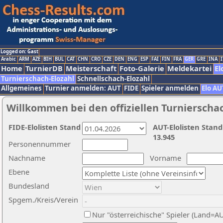
Logged on: Gast
Arabic
ARM
AZE
BIH
BUL
CAT
CHN
CRO
CZE
DEN
ENG
ESP
FAI
FIN
FRA
GER
GRE
INA
I
Home
TurnierDB
Meisterschaft
Foto-Galerie
Meldekartei
El
Turnierschach-Elozahl
Schnellschach-Elozahl
Allgemeines
Turnier anmelden: AUT
FIDE
Spieler anmelden
Elo AU
Willkommen bei den offiziellen Turnierscha
FIDE-Elolisten Stand
AUT-Elolisten Stand
13.945
Personennummer
Nachname
Vorname
Ebene
Bundesland
Spgem./Kreis/Verein
Nur "österreichische" Spieler (Land=A