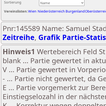
Sortierung
Vereinslisten:
Wien
Niederösterreich
Burgenland
Oberösterrei
Pnr:145589 Name: Samuel Stadt
Zeitreihe
,
Grafik Partie-Statis
Hinweis1
Wertebereich Feld St 
blank ... Partie gewertet in akt
V ... Partie gewertet in Vorperi
- ... Partie nicht gewertet, da 
E ... Partie vorgemerkt zur Be
Einstiegselozahl in der nächst
K ... Korrektur wegen doppelt