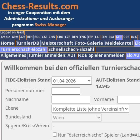
Logged on: Gast
Arabic
ARM
AZE
BIH
BUL
CAT
CHN
CRO
CZE
DEN
ENG
ESP
FAI
FIN
FRA
GER
GRE
INA
I
Home
TurnierDB
Meisterschaft
Foto-Galerie
Meldekartei
El
Turnierschach-Elozahl
Schnellschach-Elozahl
Allgemeines
Turnier anmelden: AUT
FIDE
Spieler anmelden
Elo AU
Willkommen bei den offiziellen Turnierscha
FIDE-Elolisten Stand
AUT-Elolisten Stand
13.945
Personennummer
Nachname
Vorname
Ebene
Bundesland
Spgem./Kreis/Verein
Nur "österreichische" Spieler (Land=A