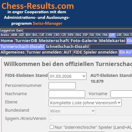
Logged on: Gast
Arabic
ARM
AZE
BIH
BUL
CAT
CHN
CRO
CZE
DEN
ENG
ESP
FAI
FIN
FRA
GER
GRE
INA
I
Home
TurnierDB
Meisterschaft
Foto-Galerie
Meldekartei
El
Turnierschach-Elozahl
Schnellschach-Elozahl
Allgemeines
Turnier anmelden: AUT
FIDE
Spieler anmelden
Elo AU
Willkommen bei den offiziellen Turnierscha
FIDE-Elolisten Stand
AUT-Elolisten Stand
10.879
Personennummer
Nachname
Vorname
Ebene
Bundesland
Spgem./Kreis/Verein
Nur "österreichische" Spieler (Land=A