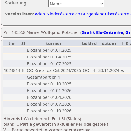
Sortierung
Vereinslisten:
Wien
Niederösterreich
Burgenland
Oberösterrei
Pnr:145558 Name: Wolfgang Pötscher (
Grafik Elo-Zeitreihe
,
Gr
tnr
St
turnier
bdld
rd
datum
f
K
Elozahl per 01.01.2025
Elozahl per 01.04.2025
Elozahl per 01.07.2025
1024814
E
OÖ Kreisliga Ost 2024/2025
OÖ
4
30.11.2024
w
Gesamtpartien 1
Elozahl per 01.10.2025
Elozahl per 01.01.2026
Elozahl per 01.04.2026
Elozahl per 01.07.2026
Elozahl per 01.10.2026
Hinweis1
Wertebereich Feld St (Status)
blank ... Partie gewertet in aktueller Periode gespielt
V ... Partie gewertet in Vorperiode(n) gespielt