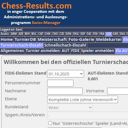
Logged on: Gast
Arabic
ARM
AZE
BIH
BUL
CAT
CHN
CRO
CZE
DEN
ENG
ESP
FAI
FIN
FRA
GER
GRE
INA
I
Home
TurnierDB
Meisterschaft
Foto-Galerie
Meldekartei
El
Turnierschach-Elozahl
Schnellschach-Elozahl
Allgemeines
Turnier anmelden: AUT
FIDE
Spieler anmelden
Elo AU
Willkommen bei den offiziellen Turnierscha
FIDE-Elolisten Stand
AUT-Elolisten Stand
8.601
Personennummer
Nachname
Vorname
Ebene
Bundesland
Spgem./Kreis/Verein
Nur "österreichische" Spieler (Land=A