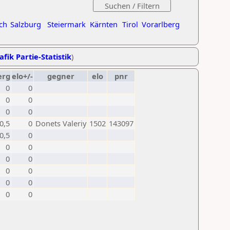
ch
Salzburg
Steiermark
Kärnten
Tirol
Vorarlberg
afik Partie-Statistik
)
erg
elo+/-
gegner
elo
pnr
0
0
0
0
0
0
0,5
0
Donets Valeriy
1502
143097
0,5
0
0
0
0
0
0
0
0
0
0
0