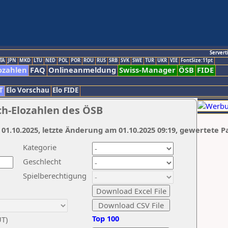
Servert
TA
JPN
MKD
LTU
NED
POL
POR
ROU
RUS
SRB
SVK
SWE
TUR
UKR
VIE
FontSize:11pt
ozahlen
FAQ
Onlineanmeldung
Swiss-Manager
ÖSB
FIDE
T
Elo Vorschau
Elo FIDE
ch-Elozahlen des ÖSB
 01.10.2025, letzte Änderung am 01.10.2025 09:19, gewertete P
Kategorie
Geschlecht
Spielberechtigung
Top 100
UT)