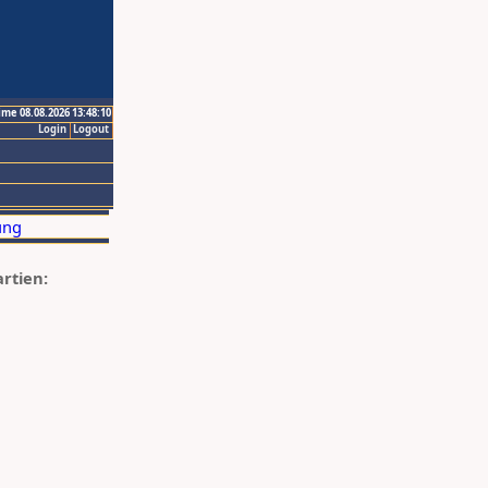
ime 08.08.2026 13:48:10
Login
Logout
artien: