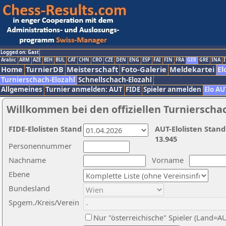
Logged on: Gast
Arabic
ARM
AZE
BIH
BUL
CAT
CHN
CRO
CZE
DEN
ENG
ESP
FAI
FIN
FRA
GER
GRE
INA
I
Home
TurnierDB
Meisterschaft
Foto-Galerie
Meldekartei
El
Turnierschach-Elozahl
Schnellschach-Elozahl
Allgemeines
Turnier anmelden: AUT
FIDE
Spieler anmelden
Elo AU
Willkommen bei den offiziellen Turnierscha
FIDE-Elolisten Stand
AUT-Elolisten Stand
13.945
Personennummer
Nachname
Vorname
Ebene
Bundesland
Spgem./Kreis/Verein
Nur "österreichische" Spieler (Land=A