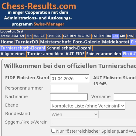
Logged on: Gast
Arabic
ARM
AZE
BIH
BUL
CAT
CHN
CRO
CZE
DEN
ENG
ESP
FAI
FIN
FRA
GER
GRE
INA
I
Home
TurnierDB
Meisterschaft
Foto-Galerie
Meldekartei
El
Turnierschach-Elozahl
Schnellschach-Elozahl
Allgemeines
Turnier anmelden: AUT
FIDE
Spieler anmelden
Elo AU
Willkommen bei den offiziellen Turnierscha
FIDE-Elolisten Stand
AUT-Elolisten Stand
13.945
Personennummer
Nachname
Vorname
Ebene
Bundesland
Spgem./Kreis/Verein
Nur "österreichische" Spieler (Land=A