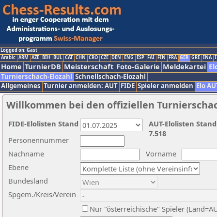
Logged on: Gast
Arabic
ARM
AZE
BIH
BUL
CAT
CHN
CRO
CZE
DEN
ENG
ESP
FAI
FIN
FRA
GER
GRE
INA
I
Home
TurnierDB
Meisterschaft
Foto-Galerie
Meldekartei
El
Turnierschach-Elozahl
Schnellschach-Elozahl
Allgemeines
Turnier anmelden: AUT
FIDE
Spieler anmelden
Elo AU
Willkommen bei den offiziellen Turnierscha
FIDE-Elolisten Stand
AUT-Elolisten Stand
7.518
Personennummer
Nachname
Vorname
Ebene
Bundesland
Spgem./Kreis/Verein
Nur "österreichische" Spieler (Land=A