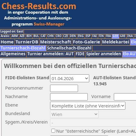
Logged on: Gast
Arabic
ARM
AZE
BIH
BUL
CAT
CHN
CRO
CZE
DEN
ENG
ESP
FAI
FIN
FRA
GER
GRE
INA
I
Home
TurnierDB
Meisterschaft
Foto-Galerie
Meldekartei
El
Turnierschach-Elozahl
Schnellschach-Elozahl
Allgemeines
Turnier anmelden: AUT
FIDE
Spieler anmelden
Elo AU
Willkommen bei den offiziellen Turnierscha
FIDE-Elolisten Stand
AUT-Elolisten Stand
13.945
Personennummer
Nachname
Vorname
Ebene
Bundesland
Spgem./Kreis/Verein
Nur "österreichische" Spieler (Land=A