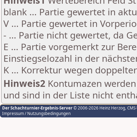
Hinweis1
Wertebereich Feld St 
blank ... Partie gewertet in akt
V ... Partie gewertet in Vorperi
- ... Partie nicht gewertet, da 
E ... Partie vorgemerkt zur Be
Einstiegselozahl in der nächst
K ... Korrektur wegen doppelt
Hinweis2
Kontumazen werden g
und sind in der Liste nicht enth
Der Schachturnier-Ergebnis-Server
© 2006-2026 Heinz Herzog
, CMS
Impressum / Nutzungsbedingungen