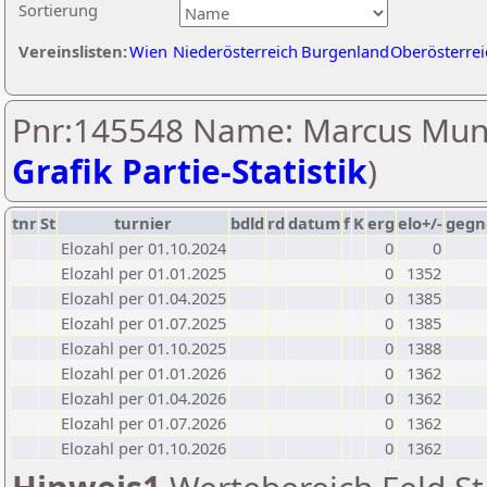
Sortierung
Vereinslisten:
Wien
Niederösterreich
Burgenland
Oberösterrei
Pnr:145548 Name: Marcus Mun
Grafik Partie-Statistik
)
tnr
St
turnier
bdld
rd
datum
f
K
erg
elo+/-
gegn
Elozahl per 01.10.2024
0
0
Elozahl per 01.01.2025
0
1352
Elozahl per 01.04.2025
0
1385
Elozahl per 01.07.2025
0
1385
Elozahl per 01.10.2025
0
1388
Elozahl per 01.01.2026
0
1362
Elozahl per 01.04.2026
0
1362
Elozahl per 01.07.2026
0
1362
Elozahl per 01.10.2026
0
1362