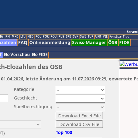
Servert
TA
JPN
MKD
LTU
NED
POL
POR
ROU
RUS
SRB
SVK
SWE
TUR
UKR
VIE
FontSize:11pt
ozahlen
FAQ
Onlineanmeldung
Swiss-Manager
ÖSB
FIDE
T
Elo Vorschau
Elo FIDE
ch-Elozahlen des ÖSB
 01.04.2026, letzte Änderung am 11.07.2026 09:29, gewertete P
Kategorie
Geschlecht
Spielberechtigung
Top 100
UT)