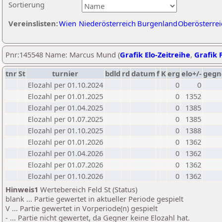
Sortierung
Vereinslisten:
Wien
Niederösterreich
Burgenland
Oberösterrei
Pnr:145548 Name: Marcus Mund (
Grafik Elo-Zeitreihe
,
Grafik P
tnr
St
turnier
bdld
rd
datum
f
K
erg
elo+/-
gegn
Elozahl per 01.10.2024
0
0
Elozahl per 01.01.2025
0
1352
Elozahl per 01.04.2025
0
1385
Elozahl per 01.07.2025
0
1385
Elozahl per 01.10.2025
0
1388
Elozahl per 01.01.2026
0
1362
Elozahl per 01.04.2026
0
1362
Elozahl per 01.07.2026
0
1362
Elozahl per 01.10.2026
0
1362
Hinweis1
Wertebereich Feld St (Status)
blank ... Partie gewertet in aktueller Periode gespielt
V ... Partie gewertet in Vorperiode(n) gespielt
- ... Partie nicht gewertet, da Gegner keine Elozahl hat.