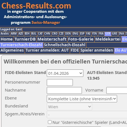
Logged on: Gast
Arabic
ARM
AZE
BIH
BUL
CAT
CHN
CRO
CZE
DEN
ENG
ESP
FAI
FIN
FRA
GER
GRE
INA
I
Home
TurnierDB
Meisterschaft
Foto-Galerie
Meldekartei
El
Turnierschach-Elozahl
Schnellschach-Elozahl
Allgemeines
Turnier anmelden: AUT
FIDE
Spieler anmelden
Elo AU
Willkommen bei den offiziellen Turnierscha
FIDE-Elolisten Stand
AUT-Elolisten Stand
13.945
Personennummer
Nachname
Vorname
Ebene
Bundesland
Spgem./Kreis/Verein
Nur "österreichische" Spieler (Land=A