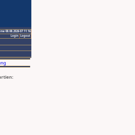
ime 08.08.2026 07:11:16
Login
Logout
artien: