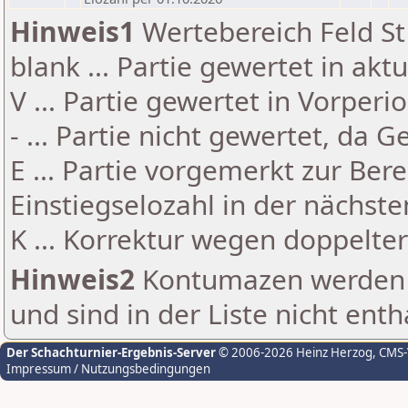
Hinweis1
Wertebereich Feld St 
blank ... Partie gewertet in akt
V ... Partie gewertet in Vorperi
- ... Partie nicht gewertet, da 
E ... Partie vorgemerkt zur Be
Einstiegselozahl in der nächst
K ... Korrektur wegen doppelt
Hinweis2
Kontumazen werden g
und sind in der Liste nicht enth
Der Schachturnier-Ergebnis-Server
© 2006-2026 Heinz Herzog
, CMS
Impressum / Nutzungsbedingungen