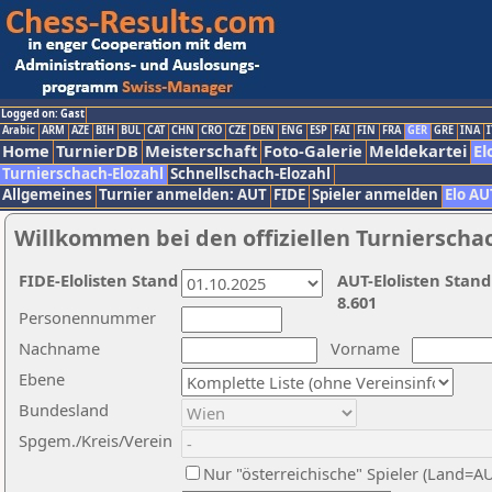
Logged on: Gast
Arabic
ARM
AZE
BIH
BUL
CAT
CHN
CRO
CZE
DEN
ENG
ESP
FAI
FIN
FRA
GER
GRE
INA
I
Home
TurnierDB
Meisterschaft
Foto-Galerie
Meldekartei
El
Turnierschach-Elozahl
Schnellschach-Elozahl
Allgemeines
Turnier anmelden: AUT
FIDE
Spieler anmelden
Elo AU
Willkommen bei den offiziellen Turnierscha
FIDE-Elolisten Stand
AUT-Elolisten Stand
8.601
Personennummer
Nachname
Vorname
Ebene
Bundesland
Spgem./Kreis/Verein
Nur "österreichische" Spieler (Land=A