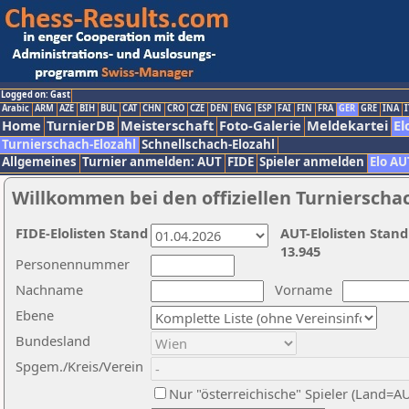
Logged on: Gast
Arabic
ARM
AZE
BIH
BUL
CAT
CHN
CRO
CZE
DEN
ENG
ESP
FAI
FIN
FRA
GER
GRE
INA
I
Home
TurnierDB
Meisterschaft
Foto-Galerie
Meldekartei
El
Turnierschach-Elozahl
Schnellschach-Elozahl
Allgemeines
Turnier anmelden: AUT
FIDE
Spieler anmelden
Elo AU
Willkommen bei den offiziellen Turnierscha
FIDE-Elolisten Stand
AUT-Elolisten Stand
13.945
Personennummer
Nachname
Vorname
Ebene
Bundesland
Spgem./Kreis/Verein
Nur "österreichische" Spieler (Land=A