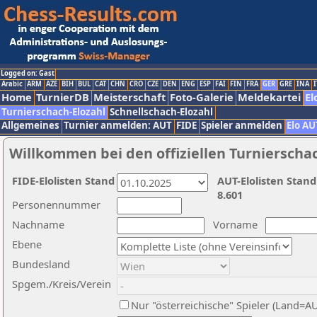
Logged on: Gast
Arabic
ARM
AZE
BIH
BUL
CAT
CHN
CRO
CZE
DEN
ENG
ESP
FAI
FIN
FRA
GER
GRE
INA
I
Home
TurnierDB
Meisterschaft
Foto-Galerie
Meldekartei
El
Turnierschach-Elozahl
Schnellschach-Elozahl
Allgemeines
Turnier anmelden: AUT
FIDE
Spieler anmelden
Elo AU
Willkommen bei den offiziellen Turnierscha
FIDE-Elolisten Stand
AUT-Elolisten Stand
8.601
Personennummer
Nachname
Vorname
Ebene
Bundesland
Spgem./Kreis/Verein
Nur "österreichische" Spieler (Land=A