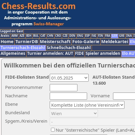
Logged on: Gast
Arabic
ARM
AZE
BIH
BUL
CAT
CHN
CRO
CZE
DEN
ENG
ESP
FAI
FIN
FRA
GER
GRE
INA
I
Home
TurnierDB
Meisterschaft
Foto-Galerie
Meldekartei
El
Turnierschach-Elozahl
Schnellschach-Elozahl
Allgemeines
Turnier anmelden: AUT
FIDE
Spieler anmelden
Elo AU
Willkommen bei den offiziellen Turnierscha
FIDE-Elolisten Stand
AUT-Elolisten Stand
13.600
Personennummer
Nachname
Vorname
Ebene
Bundesland
Spgem./Kreis/Verein
Nur "österreichische" Spieler (Land=A