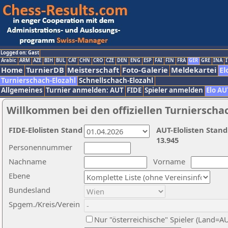
Logged on: Gast
Arabic
ARM
AZE
BIH
BUL
CAT
CHN
CRO
CZE
DEN
ENG
ESP
FAI
FIN
FRA
GER
GRE
INA
I
Home
TurnierDB
Meisterschaft
Foto-Galerie
Meldekartei
El
Turnierschach-Elozahl
Schnellschach-Elozahl
Allgemeines
Turnier anmelden: AUT
FIDE
Spieler anmelden
Elo AU
Willkommen bei den offiziellen Turnierscha
FIDE-Elolisten Stand
AUT-Elolisten Stand
13.945
Personennummer
Nachname
Vorname
Ebene
Bundesland
Spgem./Kreis/Verein
Nur "österreichische" Spieler (Land=A