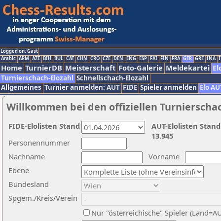
Logged on: Gast
Arabic
ARM
AZE
BIH
BUL
CAT
CHN
CRO
CZE
DEN
ENG
ESP
FAI
FIN
FRA
GER
GRE
INA
I
Home
TurnierDB
Meisterschaft
Foto-Galerie
Meldekartei
El
Turnierschach-Elozahl
Schnellschach-Elozahl
Allgemeines
Turnier anmelden: AUT
FIDE
Spieler anmelden
Elo AU
Willkommen bei den offiziellen Turnierscha
FIDE-Elolisten Stand
AUT-Elolisten Stand
13.945
Personennummer
Nachname
Vorname
Ebene
Bundesland
Spgem./Kreis/Verein
Nur "österreichische" Spieler (Land=A