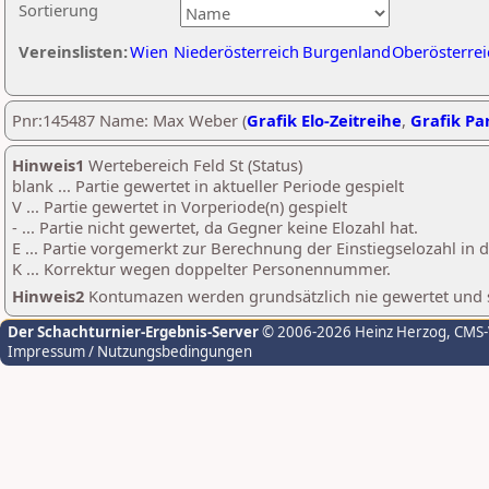
Sortierung
Vereinslisten:
Wien
Niederösterreich
Burgenland
Oberösterrei
Pnr:145487 Name: Max Weber (
Grafik Elo-Zeitreihe
,
Grafik Par
Hinweis1
Wertebereich Feld St (Status)
blank ... Partie gewertet in aktueller Periode gespielt
V ... Partie gewertet in Vorperiode(n) gespielt
- ... Partie nicht gewertet, da Gegner keine Elozahl hat.
E ... Partie vorgemerkt zur Berechnung der Einstiegselozahl in
K ... Korrektur wegen doppelter Personennummer.
Hinweis2
Kontumazen werden grundsätzlich nie gewertet und sin
Der Schachturnier-Ergebnis-Server
© 2006-2026 Heinz Herzog
, CMS
Impressum / Nutzungsbedingungen