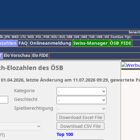
Servert
TA
JPN
MKD
LTU
NED
POL
POR
ROU
RUS
SRB
SVK
SWE
TUR
UKR
VIE
FontSize:11pt
ozahlen
FAQ
Onlineanmeldung
Swiss-Manager
ÖSB
FIDE
T
Elo Vorschau
Elo FIDE
ch-Elozahlen des ÖSB
 01.04.2026, letzte Änderung am 11.07.2026 09:29, gewertete P
Kategorie
Geschlecht
Spielberechtigung
Top 100
UT)