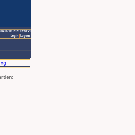
ime 07.08.2026 07:18:21
Login
Logout
artien: