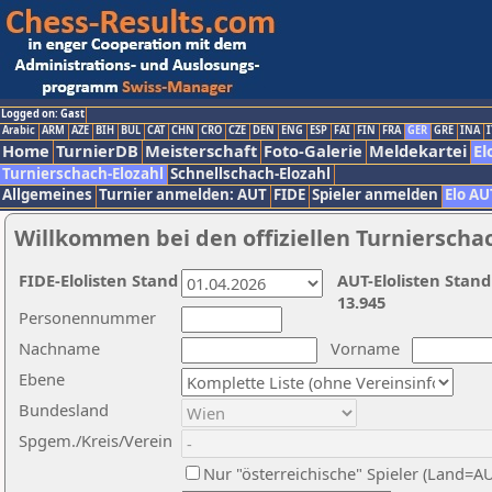
Logged on: Gast
Arabic
ARM
AZE
BIH
BUL
CAT
CHN
CRO
CZE
DEN
ENG
ESP
FAI
FIN
FRA
GER
GRE
INA
I
Home
TurnierDB
Meisterschaft
Foto-Galerie
Meldekartei
El
Turnierschach-Elozahl
Schnellschach-Elozahl
Allgemeines
Turnier anmelden: AUT
FIDE
Spieler anmelden
Elo AU
Willkommen bei den offiziellen Turnierscha
FIDE-Elolisten Stand
AUT-Elolisten Stand
13.945
Personennummer
Nachname
Vorname
Ebene
Bundesland
Spgem./Kreis/Verein
Nur "österreichische" Spieler (Land=A