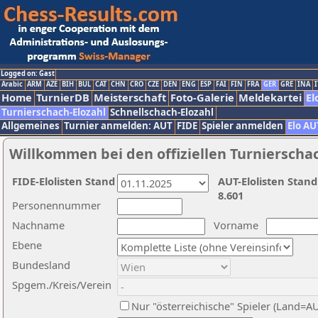
Logged on: Gast
Arabic
ARM
AZE
BIH
BUL
CAT
CHN
CRO
CZE
DEN
ENG
ESP
FAI
FIN
FRA
GER
GRE
INA
I
Home
TurnierDB
Meisterschaft
Foto-Galerie
Meldekartei
El
Turnierschach-Elozahl
Schnellschach-Elozahl
Allgemeines
Turnier anmelden: AUT
FIDE
Spieler anmelden
Elo AU
Willkommen bei den offiziellen Turnierscha
FIDE-Elolisten Stand
AUT-Elolisten Stand
8.601
Personennummer
Nachname
Vorname
Ebene
Bundesland
Spgem./Kreis/Verein
Nur "österreichische" Spieler (Land=A