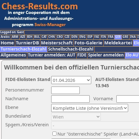
Logged on: Gast
Arabic
ARM
AZE
BIH
BUL
CAT
CHN
CRO
CZE
DEN
ENG
ESP
FAI
FIN
FRA
GER
GRE
INA
I
Home
TurnierDB
Meisterschaft
Foto-Galerie
Meldekartei
El
Turnierschach-Elozahl
Schnellschach-Elozahl
Allgemeines
Turnier anmelden: AUT
FIDE
Spieler anmelden
Elo AU
Willkommen bei den offiziellen Turnierscha
FIDE-Elolisten Stand
AUT-Elolisten Stand
13.945
Personennummer
Nachname
Vorname
Ebene
Bundesland
Spgem./Kreis/Verein
Nur "österreichische" Spieler (Land=A