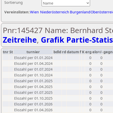
Sortierung
Vereinslisten:
Wien
Niederösterreich
Burgenland
Oberösterrei
Pnr:145427 Name: Bernhard Ste
Zeitreihe
,
Grafik Partie-Statis
tnr
St
turnier
bdld
rd
datum
f
K
erg
elo+/-
gegn
Elozahl per 01.01.2024
0
0
Elozahl per 01.04.2024
0
0
Elozahl per 01.07.2024
0
0
Elozahl per 01.10.2024
0
0
Elozahl per 01.01.2025
0
0
Elozahl per 01.04.2025
0
0
Elozahl per 01.07.2025
0
0
Elozahl per 01.10.2025
0
0
Elozahl per 01.01.2026
0
0
Elozahl per 01.04.2026
0
0