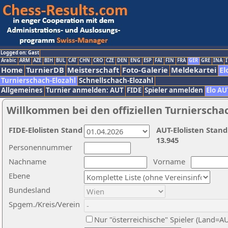
Logged on: Gast
Arabic
ARM
AZE
BIH
BUL
CAT
CHN
CRO
CZE
DEN
ENG
ESP
FAI
FIN
FRA
GER
GRE
INA
I
Home
TurnierDB
Meisterschaft
Foto-Galerie
Meldekartei
El
Turnierschach-Elozahl
Schnellschach-Elozahl
Allgemeines
Turnier anmelden: AUT
FIDE
Spieler anmelden
Elo AU
Willkommen bei den offiziellen Turnierscha
FIDE-Elolisten Stand
AUT-Elolisten Stand
13.945
Personennummer
Nachname
Vorname
Ebene
Bundesland
Spgem./Kreis/Verein
Nur "österreichische" Spieler (Land=A