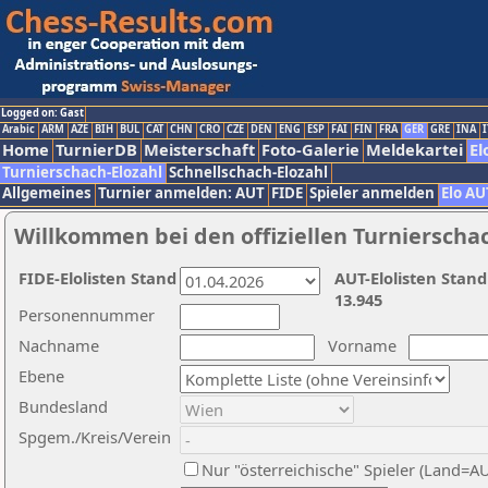
Logged on: Gast
Arabic
ARM
AZE
BIH
BUL
CAT
CHN
CRO
CZE
DEN
ENG
ESP
FAI
FIN
FRA
GER
GRE
INA
I
Home
TurnierDB
Meisterschaft
Foto-Galerie
Meldekartei
El
Turnierschach-Elozahl
Schnellschach-Elozahl
Allgemeines
Turnier anmelden: AUT
FIDE
Spieler anmelden
Elo AU
Willkommen bei den offiziellen Turnierscha
FIDE-Elolisten Stand
AUT-Elolisten Stand
13.945
Personennummer
Nachname
Vorname
Ebene
Bundesland
Spgem./Kreis/Verein
Nur "österreichische" Spieler (Land=A