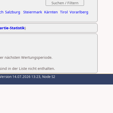
ch
Salzburg
Steiermark
Kärnten
Tirol
Vorarlberg
artie-Statistik
)
 der nächsten Wertungsperiode.
d in der Liste nicht enthalten.
-Version 14.07.2026 13:23, Node S2