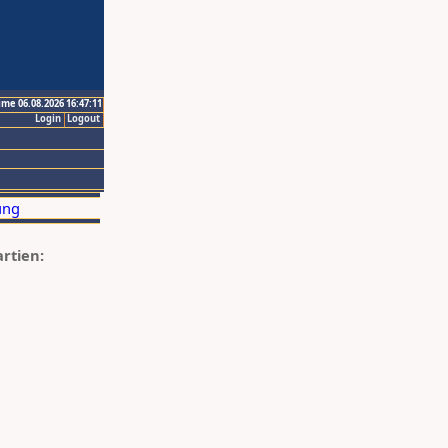
ime 06.08.2026 16:47:11
Login
Logout
artien: