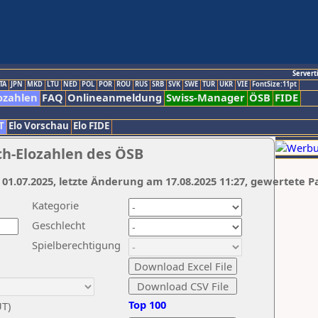
Servert
TA
JPN
MKD
LTU
NED
POL
POR
ROU
RUS
SRB
SVK
SWE
TUR
UKR
VIE
FontSize:11pt
ozahlen
FAQ
Onlineanmeldung
Swiss-Manager
ÖSB
FIDE
T
Elo Vorschau
Elo FIDE
ch-Elozahlen des ÖSB
 01.07.2025, letzte Änderung am 17.08.2025 11:27, gewertete P
Kategorie
Geschlecht
Spielberechtigung
Top 100
UT)