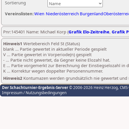
Sortierung
Vereinslisten:
Wien
Niederösterreich
Burgenland
Oberösterrei
Pnr:145401 Name: Michael Korp (
Grafik Elo-Zeitreihe
,
Grafik P
Hinweis1
Wertebereich Feld St (Status)
blank ... Partie gewertet in aktueller Periode gespielt
V ... Partie gewertet in Vorperiode(n) gespielt
- ... Partie nicht gewertet, da Gegner keine Elozahl hat.
E ... Partie vorgemerkt zur Berechnung der Einstiegselozahl in
K ... Korrektur wegen doppelter Personennummer.
Hinweis2
Kontumazen werden grundsätzlich nie gewertet und sin
Der Schachturnier-Ergebnis-Server
© 2006-2026 Heinz Herzog
, CMS
Impressum / Nutzungsbedingungen