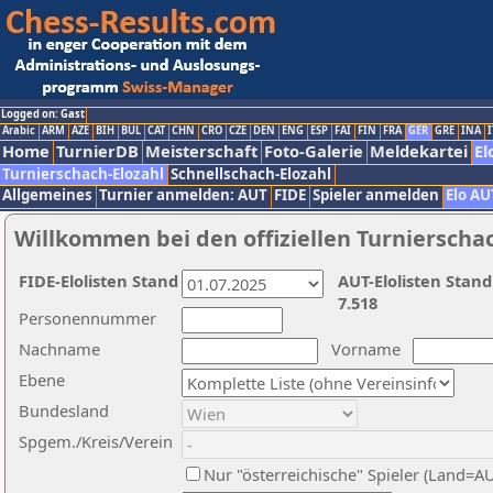
Logged on: Gast
Arabic
ARM
AZE
BIH
BUL
CAT
CHN
CRO
CZE
DEN
ENG
ESP
FAI
FIN
FRA
GER
GRE
INA
I
Home
TurnierDB
Meisterschaft
Foto-Galerie
Meldekartei
El
Turnierschach-Elozahl
Schnellschach-Elozahl
Allgemeines
Turnier anmelden: AUT
FIDE
Spieler anmelden
Elo AU
Willkommen bei den offiziellen Turnierscha
FIDE-Elolisten Stand
AUT-Elolisten Stand
7.518
Personennummer
Nachname
Vorname
Ebene
Bundesland
Spgem./Kreis/Verein
Nur "österreichische" Spieler (Land=A