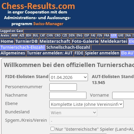
Logged on: Gast
Arabic
ARM
AZE
BIH
BUL
CAT
CHN
CRO
CZE
DEN
ENG
ESP
FAI
FIN
FRA
GER
GRE
INA
I
Home
TurnierDB
Meisterschaft
Foto-Galerie
Meldekartei
El
Turnierschach-Elozahl
Schnellschach-Elozahl
Allgemeines
Turnier anmelden: AUT
FIDE
Spieler anmelden
Elo AU
Willkommen bei den offiziellen Turnierscha
FIDE-Elolisten Stand
AUT-Elolisten Stand
13.945
Personennummer
Nachname
Vorname
Ebene
Bundesland
Spgem./Kreis/Verein
Nur "österreichische" Spieler (Land=A