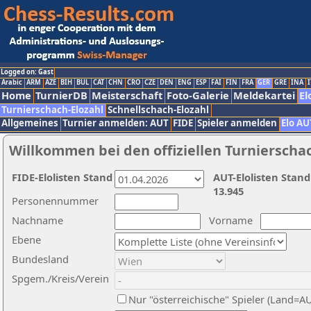
Logged on: Gast
Arabic
ARM
AZE
BIH
BUL
CAT
CHN
CRO
CZE
DEN
ENG
ESP
FAI
FIN
FRA
GER
GRE
INA
I
Home
TurnierDB
Meisterschaft
Foto-Galerie
Meldekartei
El
Turnierschach-Elozahl
Schnellschach-Elozahl
Allgemeines
Turnier anmelden: AUT
FIDE
Spieler anmelden
Elo AU
Willkommen bei den offiziellen Turnierscha
FIDE-Elolisten Stand
AUT-Elolisten Stand
13.945
Personennummer
Nachname
Vorname
Ebene
Bundesland
Spgem./Kreis/Verein
Nur "österreichische" Spieler (Land=A