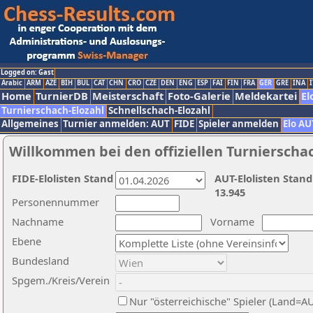
Logged on: Gast
Arabic
ARM
AZE
BIH
BUL
CAT
CHN
CRO
CZE
DEN
ENG
ESP
FAI
FIN
FRA
GER
GRE
INA
I
Home
TurnierDB
Meisterschaft
Foto-Galerie
Meldekartei
El
Turnierschach-Elozahl
Schnellschach-Elozahl
Allgemeines
Turnier anmelden: AUT
FIDE
Spieler anmelden
Elo AU
Willkommen bei den offiziellen Turnierscha
FIDE-Elolisten Stand
AUT-Elolisten Stand
13.945
Personennummer
Nachname
Vorname
Ebene
Bundesland
Spgem./Kreis/Verein
Nur "österreichische" Spieler (Land=A