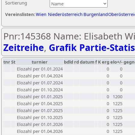
Sortierung
Vereinslisten:
Wien
Niederösterreich
Burgenland
Oberösterrei
Pnr:145368 Name: Elisabeth Wi
Zeitreihe
,
Grafik Partie-Statis
tnr
St
turnier
bdld
rd
datum
f
K
erg
elo+/-
gegn
Elozahl per 01.01.2024
0
0
Elozahl per 01.04.2024
0
0
Elozahl per 01.07.2024
0
0
Elozahl per 01.10.2024
0
0
Elozahl per 01.01.2025
0
1200
Elozahl per 01.04.2025
0
1225
Elozahl per 01.07.2025
0
1225
Elozahl per 01.10.2025
0
1225
Elozahl per 01.01.2026
0
1225
Elozahl per 01.04.2026
0
1225