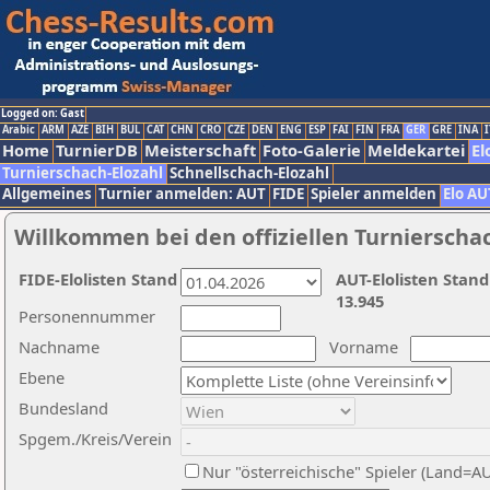
Logged on: Gast
Arabic
ARM
AZE
BIH
BUL
CAT
CHN
CRO
CZE
DEN
ENG
ESP
FAI
FIN
FRA
GER
GRE
INA
I
Home
TurnierDB
Meisterschaft
Foto-Galerie
Meldekartei
El
Turnierschach-Elozahl
Schnellschach-Elozahl
Allgemeines
Turnier anmelden: AUT
FIDE
Spieler anmelden
Elo AU
Willkommen bei den offiziellen Turnierscha
FIDE-Elolisten Stand
AUT-Elolisten Stand
13.945
Personennummer
Nachname
Vorname
Ebene
Bundesland
Spgem./Kreis/Verein
Nur "österreichische" Spieler (Land=A