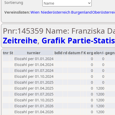
Sortierung
Vereinslisten:
Wien
Niederösterreich
Burgenland
Oberösterrei
Pnr:145359 Name: Franziska Da
Zeitreihe
,
Grafik Partie-Statis
tnr
St
turnier
bdld
rd
datum
f
K
erg
elo+/-
gegn
Elozahl per 01.01.2024
0
0
Elozahl per 01.04.2024
0
0
Elozahl per 01.07.2024
0
0
Elozahl per 01.10.2024
0
0
Elozahl per 01.01.2025
0
0
Elozahl per 01.04.2025
0
1200
Elozahl per 01.07.2025
0
1200
Elozahl per 01.10.2025
0
1200
Elozahl per 01.01.2026
0
1200
Elozahl per 01.04.2026
0
1200