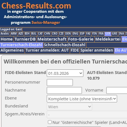
Logged on: Gast
Arabic
ARM
AZE
BIH
BUL
CAT
CHN
CRO
CZE
DEN
ENG
ESP
FAI
FIN
FRA
GER
GRE
INA
I
Home
TurnierDB
Meisterschaft
Foto-Galerie
Meldekartei
El
Turnierschach-Elozahl
Schnellschach-Elozahl
Allgemeines
Turnier anmelden: AUT
FIDE
Spieler anmelden
Elo AU
Willkommen bei den offiziellen Turnierscha
FIDE-Elolisten Stand
AUT-Elolisten Stand
10.879
Personennummer
Nachname
Vorname
Ebene
Bundesland
Spgem./Kreis/Verein
Nur "österreichische" Spieler (Land=A