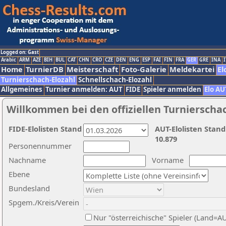
Logged on: Gast
Arabic
ARM
AZE
BIH
BUL
CAT
CHN
CRO
CZE
DEN
ENG
ESP
FAI
FIN
FRA
GER
GRE
INA
I
Home
TurnierDB
Meisterschaft
Foto-Galerie
Meldekartei
El
Turnierschach-Elozahl
Schnellschach-Elozahl
Allgemeines
Turnier anmelden: AUT
FIDE
Spieler anmelden
Elo AU
Willkommen bei den offiziellen Turnierscha
FIDE-Elolisten Stand
AUT-Elolisten Stand
10.879
Personennummer
Nachname
Vorname
Ebene
Bundesland
Spgem./Kreis/Verein
Nur "österreichische" Spieler (Land=A