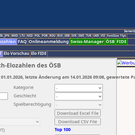
Servert
TA
JPN
MKD
LTU
NED
POL
POR
ROU
RUS
SRB
SVK
SWE
TUR
UKR
VIE
FontSize:11pt
ozahlen
FAQ
Onlineanmeldung
Swiss-Manager
ÖSB
FIDE
T
Elo Vorschau
Elo FIDE
ch-Elozahlen des ÖSB
 01.01.2026, letzte Änderung am 14.01.2026 09:08, gewertete P
Kategorie
Geschlecht
Spielberechtigung
Top 100
UT)