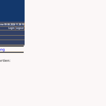
ime 09.08.2026 11:39:10
Login
Logout
artien: