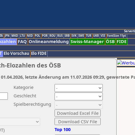
Servert
TA
JPN
MKD
LTU
NED
POL
POR
ROU
RUS
SRB
SVK
SWE
TUR
UKR
VIE
FontSize:11pt
ozahlen
FAQ
Onlineanmeldung
Swiss-Manager
ÖSB
FIDE
T
Elo Vorschau
Elo FIDE
ch-Elozahlen des ÖSB
 01.04.2026, letzte Änderung am 11.07.2026 09:29, gewertete P
Kategorie
Geschlecht
Spielberechtigung
Top 100
UT)