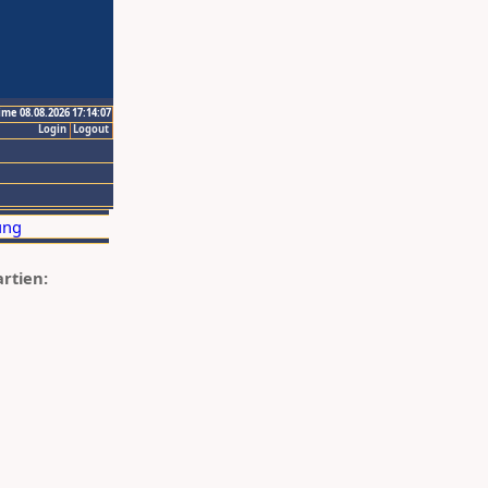
ime 08.08.2026 17:14:07
Login
Logout
artien: