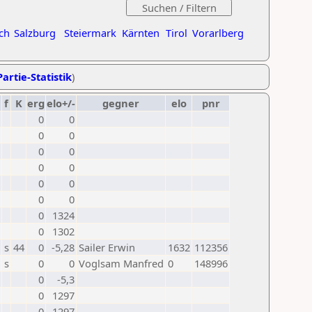
ch
Salzburg
Steiermark
Kärnten
Tirol
Vorarlberg
artie-Statistik
)
f
K
erg
elo+/-
gegner
elo
pnr
0
0
0
0
0
0
0
0
0
0
0
0
0
1324
0
1302
s
44
0
-5,28
Sailer Erwin
1632
112356
s
0
0
Voglsam Manfred
0
148996
0
-5,3
0
1297
0
1297