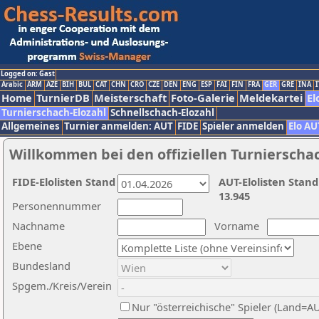
Logged on: Gast
Arabic
ARM
AZE
BIH
BUL
CAT
CHN
CRO
CZE
DEN
ENG
ESP
FAI
FIN
FRA
GER
GRE
INA
I
Home
TurnierDB
Meisterschaft
Foto-Galerie
Meldekartei
El
Turnierschach-Elozahl
Schnellschach-Elozahl
Allgemeines
Turnier anmelden: AUT
FIDE
Spieler anmelden
Elo AU
Willkommen bei den offiziellen Turnierscha
FIDE-Elolisten Stand
AUT-Elolisten Stand
13.945
Personennummer
Nachname
Vorname
Ebene
Bundesland
Spgem./Kreis/Verein
Nur "österreichische" Spieler (Land=A