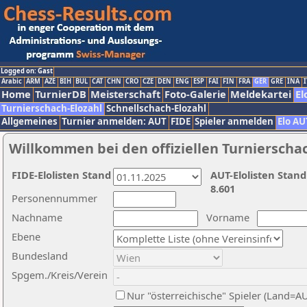
Logged on: Gast
Arabic
ARM
AZE
BIH
BUL
CAT
CHN
CRO
CZE
DEN
ENG
ESP
FAI
FIN
FRA
GER
GRE
INA
I
Home
TurnierDB
Meisterschaft
Foto-Galerie
Meldekartei
El
Turnierschach-Elozahl
Schnellschach-Elozahl
Allgemeines
Turnier anmelden: AUT
FIDE
Spieler anmelden
Elo AU
Willkommen bei den offiziellen Turnierscha
FIDE-Elolisten Stand
AUT-Elolisten Stand
8.601
Personennummer
Nachname
Vorname
Ebene
Bundesland
Spgem./Kreis/Verein
Nur "österreichische" Spieler (Land=A