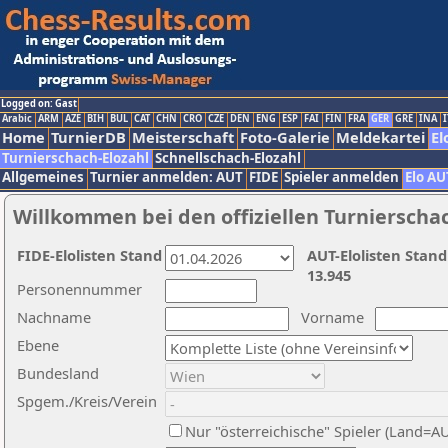
Logged on: Gast
Arabic
ARM
AZE
BIH
BUL
CAT
CHN
CRO
CZE
DEN
ENG
ESP
FAI
FIN
FRA
GER
GRE
INA
I
Home
TurnierDB
Meisterschaft
Foto-Galerie
Meldekartei
El
Turnierschach-Elozahl
Schnellschach-Elozahl
Allgemeines
Turnier anmelden: AUT
FIDE
Spieler anmelden
Elo AU
Willkommen bei den offiziellen Turnierscha
FIDE-Elolisten Stand
AUT-Elolisten Stand
13.945
Personennummer
Nachname
Vorname
Ebene
Bundesland
Spgem./Kreis/Verein
Nur "österreichische" Spieler (Land=A