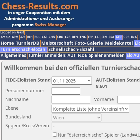
Logged on: Gast
Arabic
ARM
AZE
BIH
BUL
CAT
CHN
CRO
CZE
DEN
ENG
ESP
FAI
FIN
FRA
GER
GRE
INA
I
Home
TurnierDB
Meisterschaft
Foto-Galerie
Meldekartei
El
Turnierschach-Elozahl
Schnellschach-Elozahl
Allgemeines
Turnier anmelden: AUT
FIDE
Spieler anmelden
Elo AU
Willkommen bei den offiziellen Turnierscha
FIDE-Elolisten Stand
AUT-Elolisten Stand
8.601
Personennummer
Nachname
Vorname
Ebene
Bundesland
Spgem./Kreis/Verein
Nur "österreichische" Spieler (Land=A