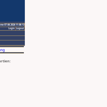
ime 07.08.2026 11:08:13
Login
Logout
artien: