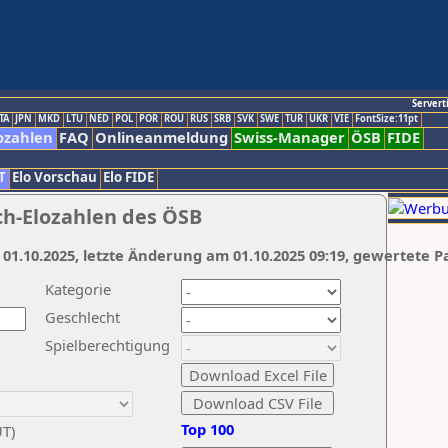
Servert
TA
JPN
MKD
LTU
NED
POL
POR
ROU
RUS
SRB
SVK
SWE
TUR
UKR
VIE
FontSize:11pt
ozahlen
FAQ
Onlineanmeldung
Swiss-Manager
ÖSB
FIDE
T
Elo Vorschau
Elo FIDE
ch-Elozahlen des ÖSB
 01.10.2025, letzte Änderung am 01.10.2025 09:19, gewertete P
Kategorie
Geschlecht
Spielberechtigung
Top 100
UT)