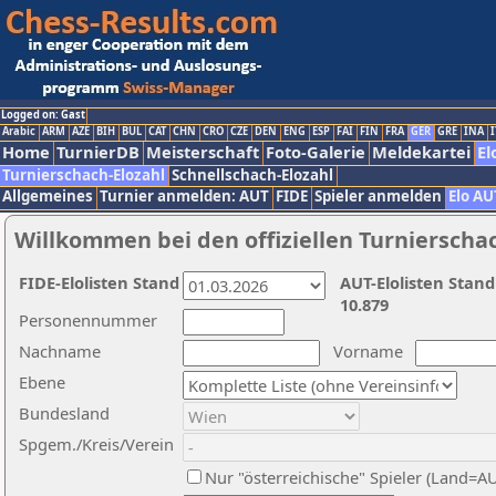
Logged on: Gast
Arabic
ARM
AZE
BIH
BUL
CAT
CHN
CRO
CZE
DEN
ENG
ESP
FAI
FIN
FRA
GER
GRE
INA
I
Home
TurnierDB
Meisterschaft
Foto-Galerie
Meldekartei
El
Turnierschach-Elozahl
Schnellschach-Elozahl
Allgemeines
Turnier anmelden: AUT
FIDE
Spieler anmelden
Elo AU
Willkommen bei den offiziellen Turnierscha
FIDE-Elolisten Stand
AUT-Elolisten Stand
10.879
Personennummer
Nachname
Vorname
Ebene
Bundesland
Spgem./Kreis/Verein
Nur "österreichische" Spieler (Land=A