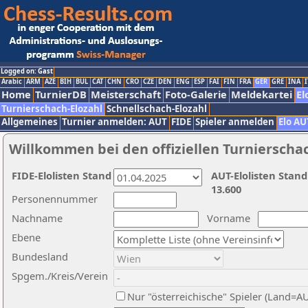
Logged on: Gast
Arabic
ARM
AZE
BIH
BUL
CAT
CHN
CRO
CZE
DEN
ENG
ESP
FAI
FIN
FRA
GER
GRE
INA
I
Home
TurnierDB
Meisterschaft
Foto-Galerie
Meldekartei
El
Turnierschach-Elozahl
Schnellschach-Elozahl
Allgemeines
Turnier anmelden: AUT
FIDE
Spieler anmelden
Elo AU
Willkommen bei den offiziellen Turnierscha
FIDE-Elolisten Stand
AUT-Elolisten Stand
13.600
Personennummer
Nachname
Vorname
Ebene
Bundesland
Spgem./Kreis/Verein
Nur "österreichische" Spieler (Land=A