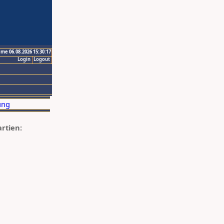
ime 06.08.2026 15:30:17
Login
Logout
artien: