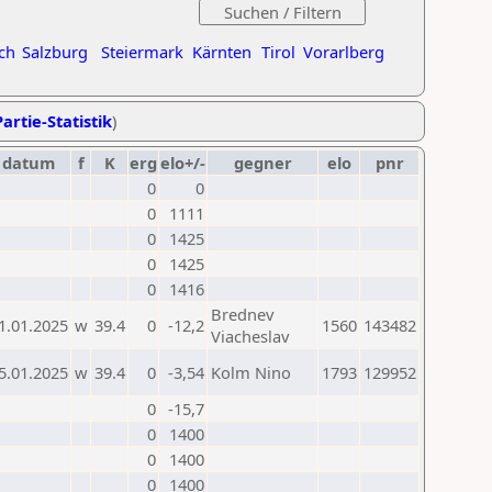
ch
Salzburg
Steiermark
Kärnten
Tirol
Vorarlberg
artie-Statistik
)
datum
f
K
erg
elo+/-
gegner
elo
pnr
0
0
0
1111
0
1425
0
1425
0
1416
Brednev
1.01.2025
w
39.4
0
-12,2
1560
143482
Viacheslav
5.01.2025
w
39.4
0
-3,54
Kolm Nino
1793
129952
0
-15,7
0
1400
0
1400
0
1400