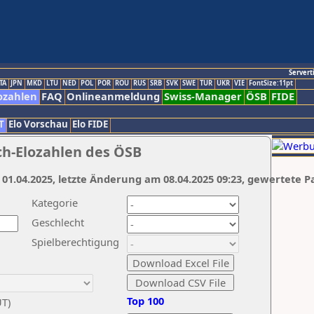
Servert
TA
JPN
MKD
LTU
NED
POL
POR
ROU
RUS
SRB
SVK
SWE
TUR
UKR
VIE
FontSize:11pt
ozahlen
FAQ
Onlineanmeldung
Swiss-Manager
ÖSB
FIDE
T
Elo Vorschau
Elo FIDE
ch-Elozahlen des ÖSB
 01.04.2025, letzte Änderung am 08.04.2025 09:23, gewertete P
Kategorie
Geschlecht
Spielberechtigung
Top 100
UT)